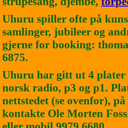
strupesang, djembe,
torpe
Uhuru spiller ofte på kunst
samlinger, jubileer og an
gjerne for booking: thom
6875.
Uhuru har gitt ut 4 plater 
norsk radio, p3 og p1. Pla
nettstedet (se ovenfor), på
kontakte Ole Morten Fossl
eller mobil 9979 6680.