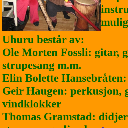
instr
mulig
Uhuru består av:
Ole Morten Fossli: gitar, 
strupesang m.m.
Elin Bolette Hansebråten: 
Geir Haugen: perkusjon, g
vindklokker
Thomas Gramstad: didjeri