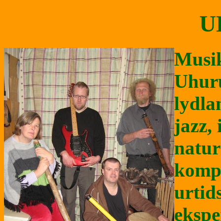
U
Musik
Uhuru
lydla
jazz,
natur
kompo
urtid
ekspe