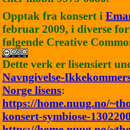
Opptak fra konsert i
Eman
februar 2009, i diverse fo
følgende Creative Common
Dette verk er lisensiert u
Navngivelse-Ikkekommersi
Norge lisens
:
https://home.nuug.no/~t
konsert-symbiose-130220
https://home.nuug.no/~t